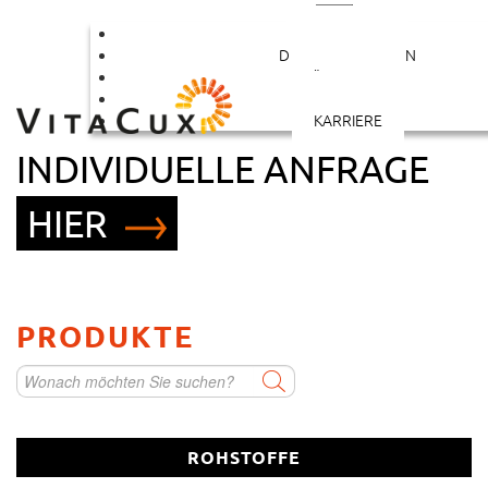
PRODUKTE
DIENSTLEISTUNGEN
ÜBER UNS
KONTAKT
STARTEN SIE IHRE
KARRIERE
INDIVIDUELLE ANFRAGE
HIER
Rohstoff als Kleinabpackung
PRODUKTE
Vitamin/Mineralstoffmischung
Kapsel
ROHSTOFFE