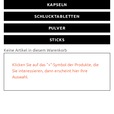
KAPSELN
Schlucktablette
SCHLUCKTABLETTEN
Direktpulver und/oder Getränkepulver in Sticks
PULVER
sonstiges
STICKS
Hier können Sie Ihre individuelle Anfrage beschreiben.
Keine Artikel in diesem Warenkorb
Klicken Sie auf das "+"-Symbol der Produkte, die
Sie interessieren, dann erscheint hier Ihre
Auswahl.
Firmenname
Vorname