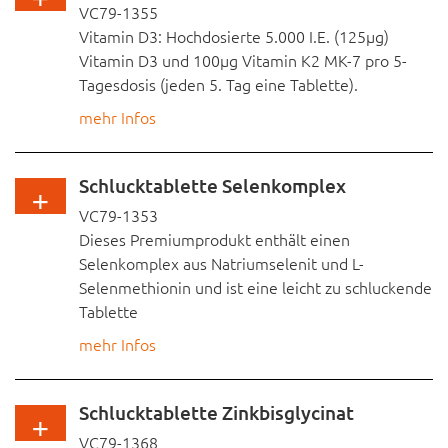
VC79-1355
verträglich.
Vitamin D3: Hochdosierte 5.000 I.E. (125µg)
Dieses Produkt ist für Veganer geeignet, ohne
Vitamin D3 und 100µg Vitamin K2 MK-7 pro 5-
Straße, Hausnr.
Gelatine, ohne Farbstoff, ohne Aromen, ohne
Tagesdosis (jeden 5. Tag eine Tablette).
unerwünschte Zusätze wie Magnesiumstearat,
mehr Infos
ohne Gluten und Laktose
PLZ
OHNE UNERWÜNSCHTE ZUSATZSTOFFE wie
HERGESTELLT IN CUXHAVEN, DEUTSCHLAND in
Magnesiumstearat, Aromen, Farbstoffe,
streng geprüften und zertifizierten Anlagen
Schlucktablette Selenkomplex
Stabilisatoren, Gelatine und selbstverständlich
Ort
Fragen Sie nach unserer Produktspezifikation!
VC79-1353
auch gentechnikfrei, laktosefrei, glutenfrei &
Dieses Premiumprodukt enthält einen
ohne Konservierungsstoffe.
Selenkomplex aus Natriumselenit und L-
Telefonnummer
Für Vegetarier geeignet, in Cuxhaven,
Selenmethionin und ist eine leicht zu schluckende
Deutschland produziert und nach höchsten
Tablette
Standards geprüft, außerdem verarbeiten wir
E-Mail Adresse
mehr Infos
ausschließlich zertifizierte Rohstoffe nach
international anerkannten Qualitätsnormen.
Das Spurenelement gilt als starkes Antioxidans:
Für das Immunsystem, die Schilddrüsen, die
Fragen Sie nach unserer Produktspezifikation!
Schlucktablette Zinkbisglycinat
Zellregulation, sowie Haut und Nägel.
ABSENDEN
VC79-1368