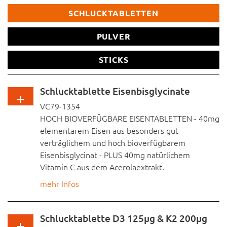
SCHLUCKTABLETTEN
Direktpulver und/oder Getränkepulver in Sticks
PULVER
sonstiges
STICKS
Hier können Sie Ihre individuelle Anfrage beschreiben.
Schlucktablette Eisenbisglycinate
VC79-1354
HOCH BIOVERFÜGBARE EISENTABLETTEN - 40mg
elementarem Eisen aus besonders gut
verträglichem und hoch bioverfügbarem
Firmenname
Eisenbisglycinat - PLUS 40mg natürlichem
Vitamin C aus dem Acerolaextrakt.
mehr Infos
Vorname
Eisen-Bisglycinat ist als Chelat Komplex
besonders bioverfügbar (kann vom Körper
Schlucktablette D3 125µg & K2 200µg
Nachname
besonders gut aufgenommen werden) und gut