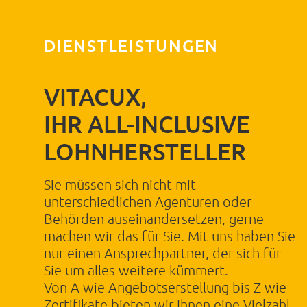
Zusätze wie Magnesiumstearat, Gelatine,
Farbstoffe, Aromen und Allergene
DIENSTLEISTUNGEN
Fragen Sie nach unserer Produktspezifikation!
VITACUX,
IHR ALL-INCLUSIVE
LOHNHERSTELLER
Sie müssen sich nicht mit
unterschiedlichen Agenturen oder
Behörden auseinandersetzen, gerne
machen wir das für Sie. Mit uns haben Sie
nur einen Ansprechpartner, der sich für
Sie um alles weitere kümmert.
Von A wie Angebotserstellung bis Z wie
Zertifikate bieten wir Ihnen eine Vielzahl