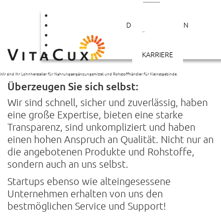
PRODUKTE
DIENSTLEISTUNGEN
ÜBER UNS
KONTAKT
VitaCux,
PRODUKTION VON NAHRUNGS­ERGÄN­ZUNGS­MITTELN AUCH ALS KLEINSTMENGE
KARRIERE
eine gute Entscheidung!
INDIVIDUELLE KLEINABPACKUNG VON ROHSTOFFEN
DIE PRODUKTION DER FERTIG­WAREN FINDET AUSSCHLIESSLICH IN DEUTSCHLAND STATT
KURZE
Von der ersten Idee bis zum fertigen Produkt:
LIEFERZEITEN
Wir sind Ihr Lohnhersteller für Nahrungsergänzungsmittel und Rohstoffhändler für Kleinstgebinde.
Überzeugen Sie sich selbst:
Wir sind schnell, sicher und zuverlässig, haben
eine große Expertise, bieten eine starke
Transparenz, sind unkompliziert und haben
einen hohen Anspruch an Qualität. Nicht nur an
die angebotenen Produkte und Rohstoffe,
sondern auch an uns selbst.
Startups ebenso wie alteingesessene
Unternehmen erhalten von uns den
bestmöglichen Service und Support!