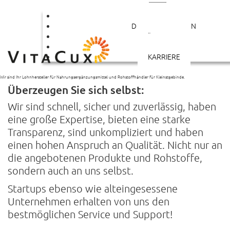
PRODUKTE
DIENSTLEISTUNGEN
ÜBER UNS
KONTAKT
VitaCux,
PRODUKTION VON NAHRUNGS­ERGÄN­ZUNGS­MITTELN AUCH ALS KLEINSTMENGE
KARRIERE
eine gute Entscheidung!
INDIVIDUELLE KLEINABPACKUNG VON ROHSTOFFEN
DIE PRODUKTION DER FERTIG­WAREN FINDET AUSSCHLIESSLICH IN DEUTSCHLAND STATT
KURZE
Von der ersten Idee bis zum fertigen Produkt:
LIEFERZEITEN
Wir sind Ihr Lohnhersteller für Nahrungsergänzungsmittel und Rohstoffhändler für Kleinstgebinde.
Überzeugen Sie sich selbst:
Wir sind schnell, sicher und zuverlässig, haben
eine große Expertise, bieten eine starke
Transparenz, sind unkompliziert und haben
einen hohen Anspruch an Qualität. Nicht nur an
die angebotenen Produkte und Rohstoffe,
sondern auch an uns selbst.
Startups ebenso wie alteingesessene
Unternehmen erhalten von uns den
bestmöglichen Service und Support!