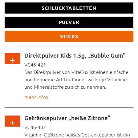
SCHLUCKTABLETTEN
Direktpulver und/oder Getränkepulver in Sticks
PULVER
sonstiges
STICKS
Hier können Sie Ihre individuelle Anfrage beschreiben.
Direktpulver Kids 1,5g, „Bubble Gum”
VC46-421
Das Direktpulver von VitaCux ist einen einfache
und bequeme Art für Kinder wichtige Vitamine
und Mineralstoffe zu sich zu nehmen.
Firmenname
mehr Infos
Kein Verschütten oder Verschmieren, da das
Vorname
Produkt ohne Wasser eingenommen wird.
Getränkepulver „heiße Zitrone”
Fragen Sie nach unserer Produktspezifikation!
VC46-402
Vitamin C Zitrone heißes Getränkepulver ist ein
Nachname