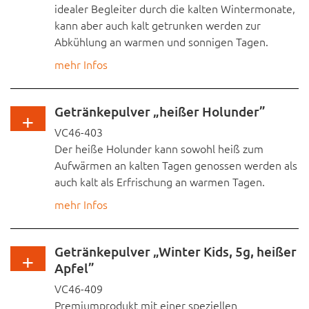
idealer Begleiter durch die kalten Wintermonate,
kann aber auch kalt getrunken werden zur
Abkühlung an warmen und sonnigen Tagen.
Straße, Hausnr.
mehr Infos
Vitamin C trägt zur normalen Funktion des
PLZ
Immunsystems und zum Schutz der Zellen vor
Getränkepulver „heißer Holunder”
oxidativem Stress bei. Zink trägt zu einer
VC46-403
normalen Funktion des Immunsystems bei. Mit
Ort
Der heiße Holunder kann sowohl heiß zum
Zitronenpulver und Zitronenflocken, natürlichem
Aufwärmen an kalten Tagen genossen werden als
Aroma und als Süßungsmittel Stevia
auch kalt als Erfrischung an warmen Tagen.
Telefonnummer
Fragen Sie nach unserer Produktspezifikation!
mehr Infos
Ein köstliches Vitamin C und Zink-
E-Mail Adresse
Heiß/Kaltgetränkepulver mit angenehmem
Getränkepulver „Winter Kids, 5g, heißer
Holundergeschmack zur Unterstützung der
Apfel”
normalen Funktion des Immunsystems. Das
VC46-409
Getränkepulver enthält Holunderbeerpulver und
ABSENDEN
Premiumprodukt mit einer speziellen
Stevia als Süßstoff.