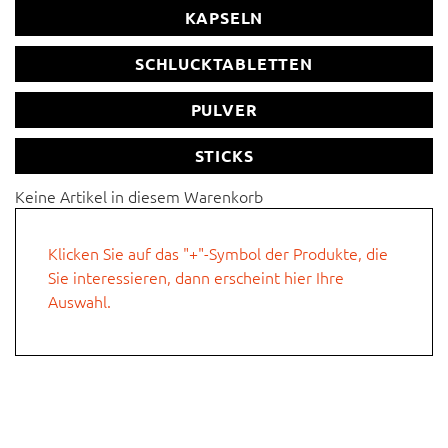
KAPSELN
Schlucktablette
SCHLUCKTABLETTEN
Direktpulver und/oder Getränkepulver in Sticks
PULVER
sonstiges
STICKS
Hier können Sie Ihre individuelle Anfrage beschreiben.
Keine Artikel in diesem Warenkorb
Klicken Sie auf das "+"-Symbol der Produkte, die
Sie interessieren, dann erscheint hier Ihre
Auswahl.
Firmenname
Vorname