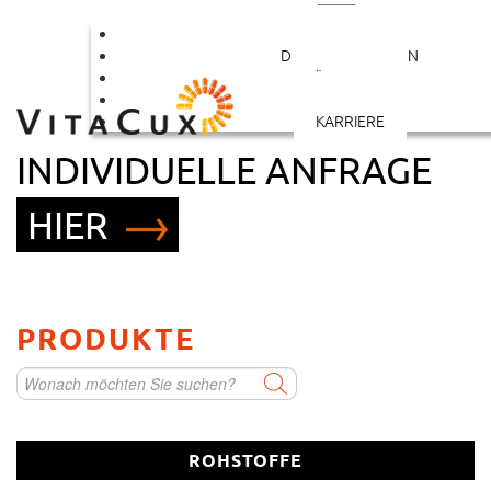
PRODUKTE
DIENSTLEISTUNGEN
ÜBER UNS
KONTAKT
STARTEN SIE IHRE
KARRIERE
INDIVIDUELLE ANFRAGE
HIER
Rohstoff als Kleinabpackung
PRODUKTE
Vitamin/Mineralstoffmischung
Kapsel
ROHSTOFFE